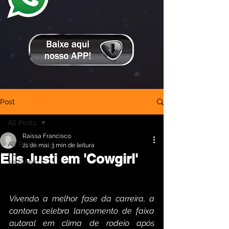
Post
All Posts
Raíssa Francisco
All Posts
21 de mai.
3 min de leitura
Elis Justi em 'Cowgirl'
sertanejo
Vivendo a melhor fase da carreira, a 
cantora celebra lançamento de faixa 
autoral em clima de rodeio após 