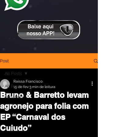
Post
All Posts
Raíssa Francisco
All Posts
15 de fev.
3 min de leitura
Bruno & Barretto levam
sertanejo
agronejo para folia com
EP “Carnaval dos
Cuiudo”