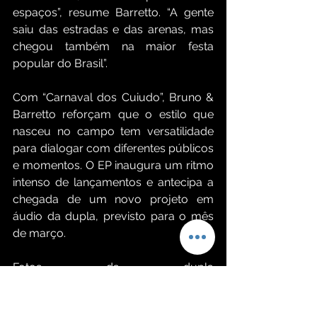
espaços”, resume Barretto. “A gente 
saiu das estradas e das arenas, mas 
chegou também na maior festa 
popular do Brasil”.
Com “Carnaval dos Cuiudo”, Bruno & 
Barretto reforçam que o estilo que 
nasceu no campo tem versatilidade 
para dialogar com diferentes públicos 
e momentos. O EP inaugura um ritmo 
intenso de lançamentos e antecipa a 
chegada de um novo projeto em 
áudio da dupla, previsto para o mês 
de março.
Fotos da dupla 
https://photos.app.goo.gl/N1gxrmziq
e9TsgUH9 (crédito para Guilherme 