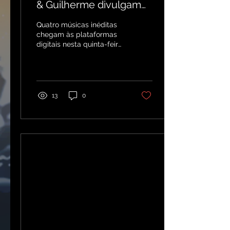
& Guilherme divulgam
"Só Se Vive Uma Vez
Quatro músicas inéditas
vol. 1"
chegam às plataformas
digitais nesta quinta-feira
(04), com destaque para
"Todo Mundo Menos Eu",
parceria com a...
13
0