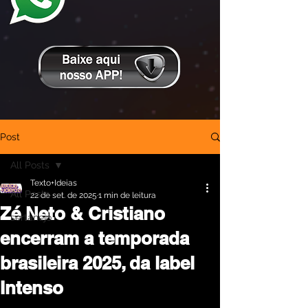
Post
All Posts
Texto+Ideias
All Posts
22 de set. de 2025
1 min de leitura
Zé Neto & Cristiano
sertanejo
encerram a temporada
brasileira 2025, da label
Intenso