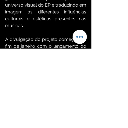
universo visual do EP e traduzindo em 
imagem as diferentes influências 
culturais e estéticas presentes nas 
músicas.
A divulgação do projeto começou no 
fim de janeiro com o lançamento do 
single “Pretin”, que apresentou ao 
público a atmosfera sonora do EP. 
Além do lançamento nas plataformas 
digitais, as faixas do projeto também 
ganharão videoclipes no canal oficial 
do artista no YouTube.
Tracklist “Afrobeat Sessions”:
Lágrimas de Sangue
Pretin
Canibal 