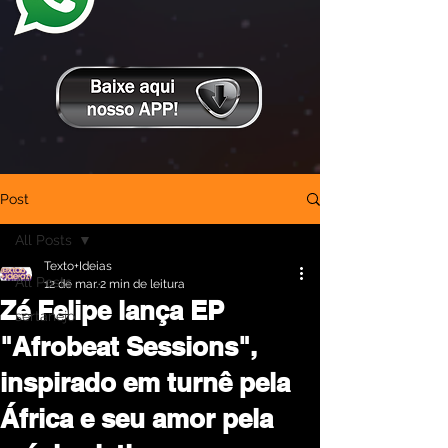
Post
All Posts
Texto+Ideias
All Posts
12 de mar.
2 min de leitura
Zé Felipe lança EP
sertanejo
"Afrobeat Sessions",
inspirado em turnê pela
África e seu amor pela