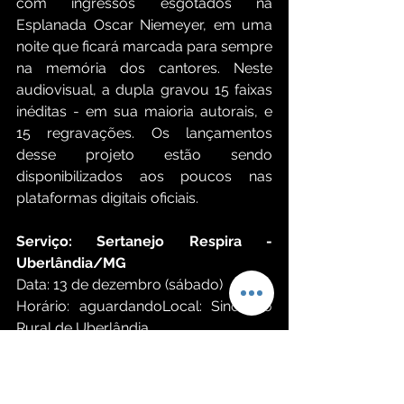
com ingressos esgotados na 
Esplanada Oscar Niemeyer, em uma 
noite que ficará marcada para sempre 
na memória dos cantores. Neste 
audiovisual, a dupla gravou 15 faixas 
inéditas - em sua maioria autorais, e 
15 regravações. Os lançamentos 
desse projeto estão sendo 
disponibilizados aos poucos nas 
plataformas digitais oficiais. 
Serviço: Sertanejo Respira - 
Uberlândia/MG
Data: 13 de dezembro (sábado)
Horário: aguardandoLocal: Sindicato 
Rural de Uberlândia
Endereço: Av. Juracy Junqueira de 
Rezende, 100 - Pampulha, Uberlândia 
- MG, 38408-660