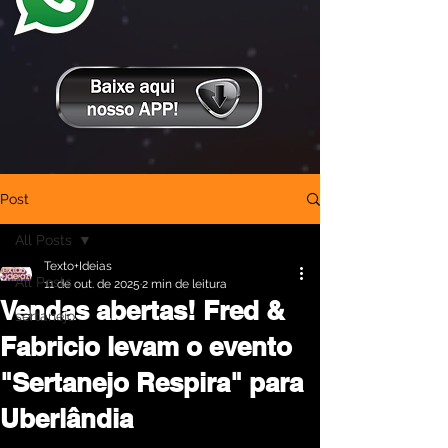
Post
All Posts
Texto+Ideias
All Posts
11 de out. de 2025
2 min de leitura
Vendas abertas! Fred &
sertanejo
Fabricio levam o evento
"Sertanejo Respira" para
Uberlândia