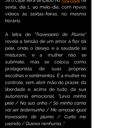
Já o clipe será lançado no 
YouTube
 na 
sexta, dia 1, ao meio-dia, com novos 
vídeos às sextas-feiras, no mesmo 
horário.
A letra de 
“Travesseiro de Pluma”
revela a tensão de um amor à flor da 
pele, onde o desejo e a saudade se 
misturam, e a mulher não se 
submete, mas se coloca como 
protagonista de suas próprias 
escolhas e sentimentos. É a mulher no 
controle, sem abrir mão do prazer, da 
liberdade e, acima de tudo, da sua 
autonomia emocional. 
"Leva minha 
pele / Na sua unha / Só minha cama 
vai ser testemunha / Me amasse igual 
travesseiro de pluma / Curta me 
usando / Queixa nenhuma..."