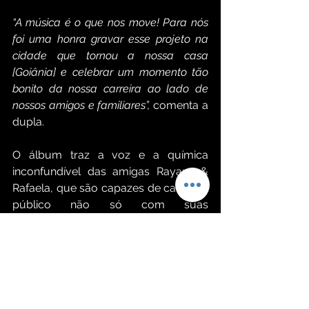
“A música é o que nos move! Para nós 
foi uma honra gravar esse projeto na 
cidade que tornou a nossa casa 
[Goiânia] e celebrar um momento tão 
bonito da nossa carreira ao lado de 
nossos amigos e familiares”,
 comenta a 
dupla.
O álbum traz a voz e a química 
inconfundível das amigas Rayane & 
Rafaela, que são capazes de cativar o 
público não só com suas 
interpretações, mas com a verdade 
que carregam em suas letras. Este 
lançamento representa um marco na 
carreira das artistas, que, além de 
cantoras, são também compositoras 
renomadas no mercado que, através 