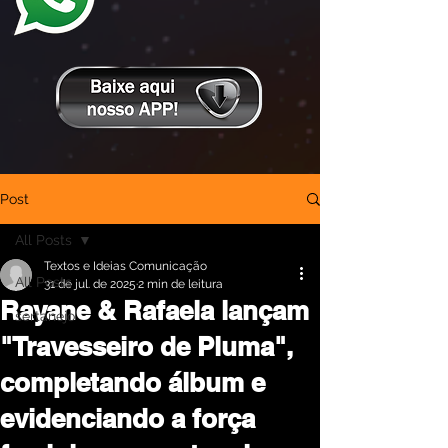
Post
All Posts
Textos e Ideias Comunicação
All Posts
31 de jul. de 2025
2 min de leitura
Rayane & Rafaela lançam
sertanejo
"Travesseiro de Pluma",
completando álbum e
evidenciando a força