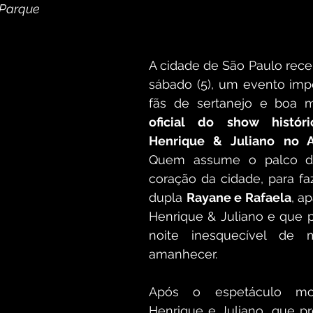
z Parque
A cidade de São Paulo rece
sábado (5), um evento impe
fãs de sertanejo e boa m
oficial do show histór
Henrique & Juliano no A
Quem assume o palco 
coração da cidade, para faz
dupla 
Rayane e Rafaela
, a
Henrique & Juliano e que
noite inesquecível de 
amanhecer. 
Após o espetáculo mo
Henrique e Juliano, que pr