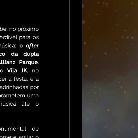
be, no próximo 
rdível para os 
úsica: 
o 
after
ico da dupla 
llianz Parque
. 
do 
Vila JK
, no 
er a festa, é a 
padrinhadas por 
 prometem uma 
música até o 
numental de 
omete agitar o 