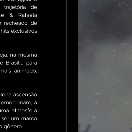
rajetória de 
e & Rafaela 
o recheado de 
its exclusivos 
eja, na mesma 
Brasília para 
mais animado, 
lena ascensão 
 emocionam, a 
uma atmosfera 
 ser um marco 
o gênero.