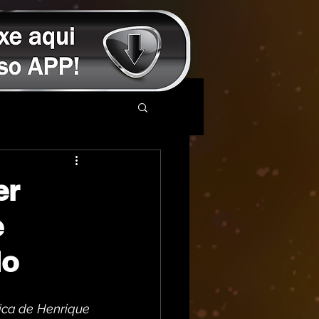
er
e
lo
ica de Henrique 