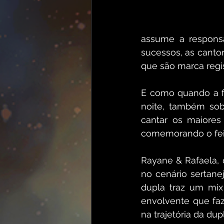
assume a responsa
sucessos, as canto
que são marca regis
E como quando a f
noite, também sob
cantar os maiores
comemorando o feit
Rayane & Rafaela,
no cenário sertane
dupla traz um mix
envolvente que faz
na trajetória da d