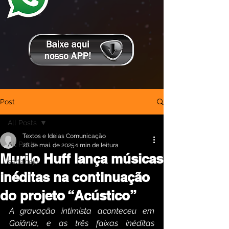
Post
All Posts
Textos e Ideias Comunicação
All Posts
28 de mai. de 2025
1 min de leitura
Murilo Huff lança músicas
sertanejo
inéditas na continuação
do projeto “Acústico”
A gravação intimista aconteceu em 
Goiânia, e as três faixas inéditas 