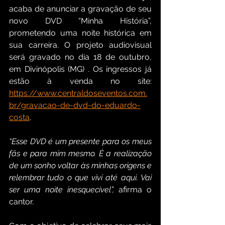
acaba de anunciar a gravação de seu 
novo DVD “Minha História”, 
prometendo uma noite histórica em 
sua carreira. O projeto audiovisual 
será gravado no dia 18 de outubro, 
em Divinópolis (MG) . Os ingressos já 
estão à venda no site: 
https://www.centraldoseventos.com.
br/gravacao-de-dvd-do-eduardo-
costa
.  
“Esse DVD é um presente para os meus 
fãs e para mim mesmo. É a realização 
de um sonho voltar às minhas origens e 
relembrar tudo o que vivi até aqui. Vai 
ser uma noite inesquecível”, 
afirma o 
cantor.