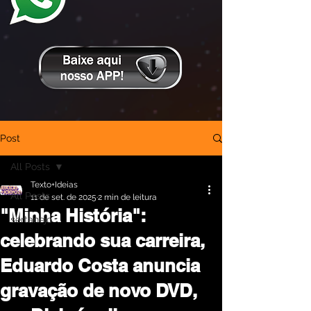
Post
All Posts
Texto+Ideias
All Posts
11 de set. de 2025
2 min de leitura
"Minha História":
sertanejo
celebrando sua carreira,
Eduardo Costa anuncia
gravação de novo DVD,