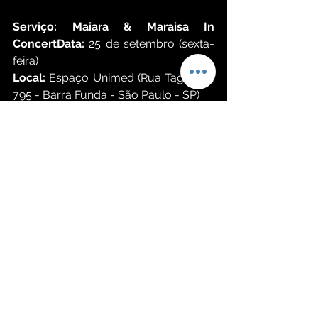
Serviço: Maiara & Maraisa In 
ConcertData:
 25 de setembro (sexta-
feira)
Local:
 Espaço Unimed (Rua Tagipuru, 
795 - Barra Funda - São Paulo - SP)
Ingressos:
espacounimed.com.br
 e 
Ticket360
Setor Platinum
 R$ 580,00 (inteira) e 
R$ 290,00 (meia-entrada)
Setor Azul Premium 
R$ 520,00 
(inteira) e R$ 260,00 (meia-entrada)
Setor Azul 
R$ 420,00 (inteira) e R$ 
210,00 (meia-entrada) 
Setores A, B e C 
R$ 320,00 (inteira) e 
R$ 160,00 (meia-entrada) 
Setor E, F e G
 R$ 280,00 (inteira) e R$ 
140,00 (meia-entrada) 
Setores I e J 
 R$ 240,00 (inteira) e R$ 