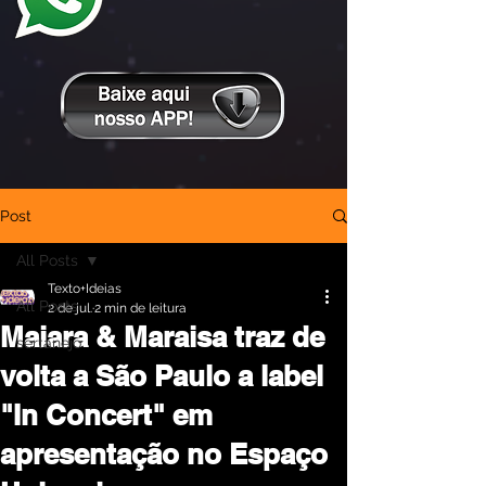
Post
All Posts
Texto+Ideias
All Posts
2 de jul.
2 min de leitura
Maiara & Maraisa traz de
sertanejo
volta a São Paulo a label
"In Concert" em
apresentação no Espaço