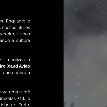
s. Enquanto o 
 nossos ritmos 
ereiro, Lisboa 
ndo a cultura 
simbolizou a 
Felipe Amorim, Léo Foguete, Zé Vaqueiro, Xand Avião 
ro que dominou 
para uma turnê 
uxelas (28) e 
sboa e Porto, 