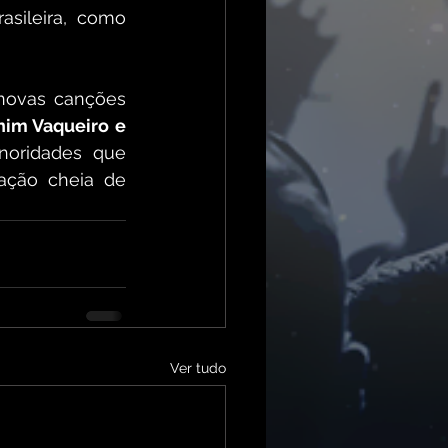
sileira, como 
novas canções 
im Vaqueiro e 
noridades que 
ção cheia de 
Ver tudo