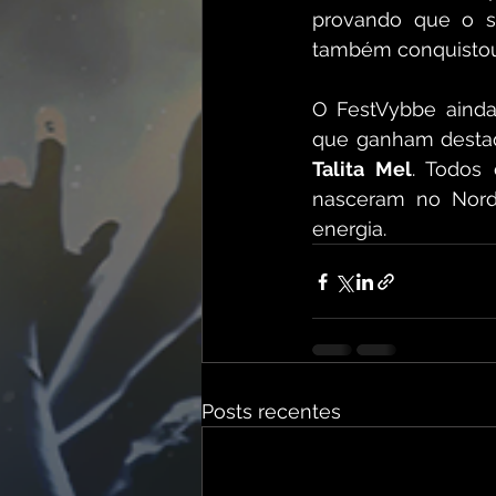
provando que o se
também conquistou 
O FestVybbe ainda
que ganham destaq
Talita Mel
. Todos
nasceram no Nord
energia.  
Posts recentes