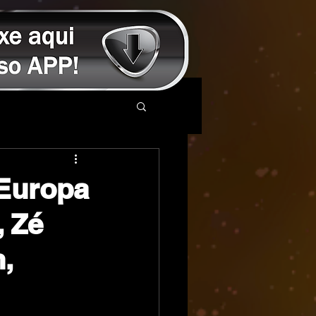
 Europa
 Zé
,