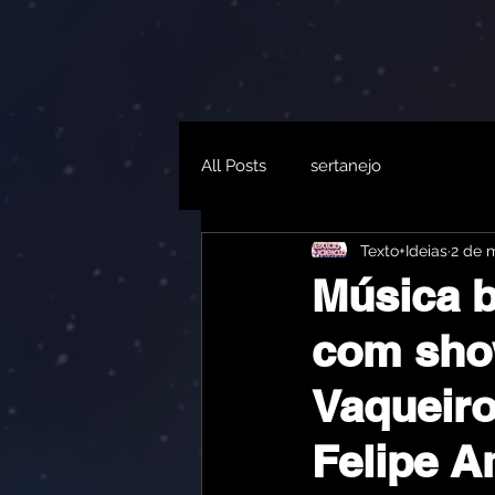
All Posts
sertanejo
Texto+Ideias
2 de m
Música b
com sho
Vaqueiro
Felipe A