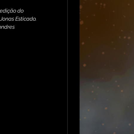
 edição do 
onas Esticado. 
ondres