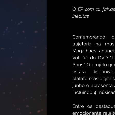
O EP com 10 faixas
inéditas
Comemorando d
trajetória na mús
Magalhães anunci
Vol. 02 do DVD “L
Anos”. O projeto gr
estará disponí
plataformas digitais 
junho e apresenta a
incluindo 4 músicas
Entre os destaqu
emocionante releitu