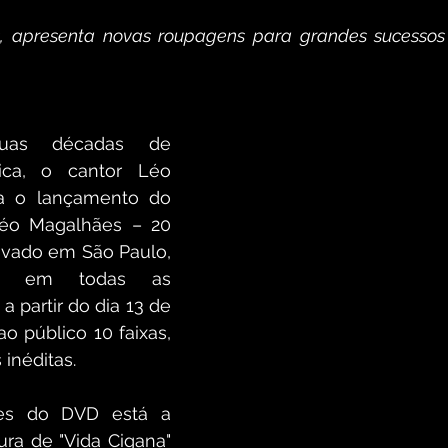
, apresenta novas roupagens para grandes sucessos 
uas décadas de 
ica, o cantor Léo 
a o lançamento do 
éo Magalhães – 20 
avado em São Paulo, 
vel em todas as 
a partir do dia 13 de 
o público 10 faixas, 
 inéditas.
es do DVD está a 
ra de "Vida Cigana" 