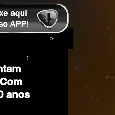
ntam
o Com
0 anos