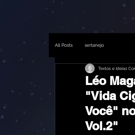
All Posts
sertanejo
Textos e Ideias C
Léo Mag
"Vida Ci
Você" n
Vol.2"