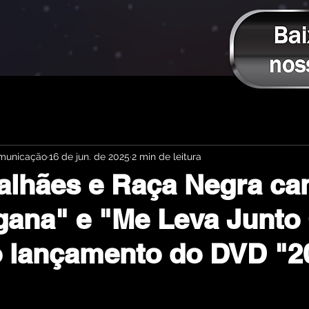
omunicação
16 de jun. de 2025
2 min de leitura
alhães e Raça Negra ca
gana" e "Me Leva Junt
o lançamento do DVD "2