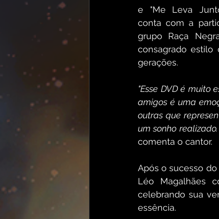
e "Me Leva Junt
conta com a partic
grupo Raça Negra
consagrado estilo
gerações.
"Esse DVD é muito e
amigos é uma emoçã
outras que represe
um sonho realizado.
comenta o cantor. 
Após o sucesso do V
Léo Magalhães co
celebrando sua ver
essência.