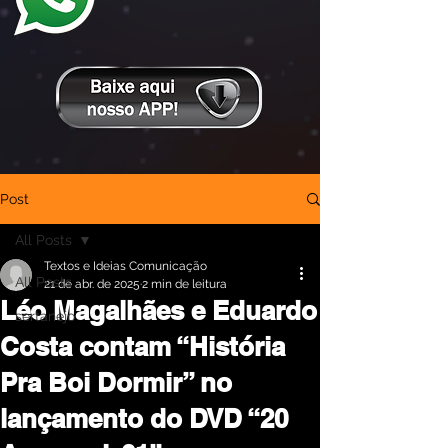
Post
All Posts
Textos e Ideias Comunicação
All Posts
21 de abr. de 2025
2 min de leitura
Léo Magalhães e Eduardo
sertanejo
Costa contam “História
Pra Boi Dormir” no
lançamento do DVD “20