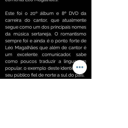
Este foi o 20º álbum e 8º DVD da 
carreira do cantor, que atualmente 
segue como um dos principais nomes 
da música sertaneja. O romantismo 
sempre foi e ainda é o ponto forte de 
Léo Magalhães que além de cantor é 
um excelente comunicador, sabe 
como poucos traduzir a linguagem 
popular, o exemplo deste identidade é 
seu público fiel de norte a sul do país. 
Tracklist
História pra Boi Dormir feat 
Eduardo Costa
Locutor
Primeiro de Abril
O Cara Errado