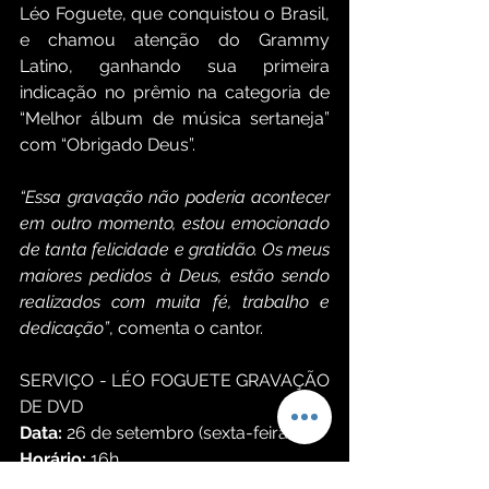
Léo Foguete, que conquistou o Brasil, 
e chamou atenção do Grammy 
Latino, ganhando sua primeira 
indicação no prêmio na categoria de 
“Melhor álbum de música sertaneja” 
com “Obrigado Deus”. 
“Essa gravação não poderia acontecer 
em outro momento, estou emocionado 
de tanta felicidade e gratidão. Os meus 
maiores pedidos à Deus, estão sendo 
realizados com muita fé, trabalho e 
dedicação”
, comenta o cantor. 
SERVIÇO - LÉO FOGUETE GRAVAÇÃO 
DE DVD
Data:
 26 de setembro (sexta-feira)
Horário:
 16h 
Local:
 Serraria Parque Ibirapuera 