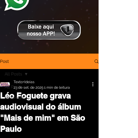
Post
All Posts
Texto+Ideias
All Posts
23 de set. de 2025
1 min de leitura
Léo Foguete grava
sertanejo
audiovisual do álbum
"Mais de mim" em São
Paulo