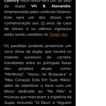
Country
 nesta sexta-feira (16), ao lado 
da dupla 
VH & Alexandre
, 
empresariada pelos cantores Goianos. 
Este será um dos shows em 
comemoração aos 23 anos da casa 
de shows e os últimos ingressos 
estão sendo vendidos no 
Ticket 360
.
Os paulistas poderão presenciar um 
novo show da dupla, que reunirá os 
maiores sucessos da carreira, 
transitando entre as principais faixas 
dos projetos atuais, como: 
“Mentirosa”, “Vazou na Braquiara" e 
“Meu Coração Está Em Suas Mãos", 
além de relembrar o início com um 
bloco dedicado ao “No Pelo” e 
músicas que marcaram a trajetória da 
dupla, incluindo “Oi Deus” e “Alguém 