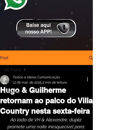
Post
All Posts
Textos e Ideias Comunicação
All Posts
12 de mai. de 2025
2 min de leitura
Hugo & Guilherme
sertanejo
retornam ao palco do Villa
Country nesta sexta-feira
Ao lado de VH & Alexandre, dupla 
promete uma noite inesquecível para 