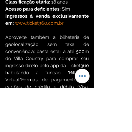
Classificação etária:
 18 anos
Acesso para deficientes: 
Sim
Ingressos à venda exclusivamente 
em: 
www.ticket360.com.br
Aproveite também a bilheteria de 
geolocalização sem taxa de 
conveniência: basta estar a até 500m 
do Villa Country para comprar seu 
ingresso direto pelo app da Ticket360 
habilitando a função “Bilheteria 
Virtual”.Formas de pagamento: pix, 
cartões de crédito e débito (Visa, 
MasterCard, Diners Club, Redeshop). 
Cheques não são aceitos.Objetos 
proibidos: câmeras profissionais, 
filmadoras, gravadores, objetos 
cortantes, garrafas, bebidas 
alcoólicas, fogos, alimentos, entre 