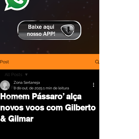
Post
All Posts
Zona Sertaneja
All Posts
8 de out. de 2025
1 min de leitura
Homem Pássaro’ alça
sertanejo
novos voos com Gilberto
& Gilmar