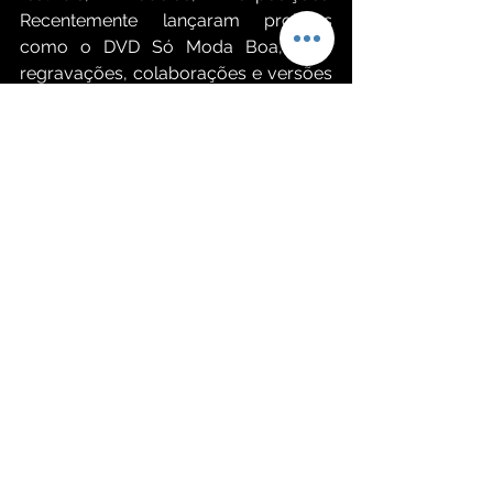
Recentemente lançaram projetos 
como o DVD Só Moda Boa, com 
regravações, colaborações e versões 
ao vivo. Também lançaram singles e 
EPs recentemente: Pra Mim Já Deu 
(2024), e um EP ao vivo com três 
faixas incluindo Vida pelo Avesso / 
Amor de Carnaval / Tô Ruim. 
Ver tudo
Posts recentes