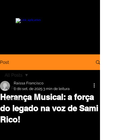
Post
All Posts
Raíssa Francisco
All Posts
6 de set. de 2025
3 min de leitura
Herança Musical: a força
sertanejo
do legado na voz de Sami
Rico!