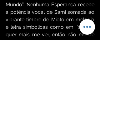
Mundo”. ‘Nenhuma Esperança’ recebe 
a potência vocal de Sami somada ao 
vibrante timbre de Mioto em melodia 
e letra simbólicas como em: “se não 
quer mais me ver, então não me dê 
nenhuma esperança”.
“Eu e Sami já tínhamos gravado 
juntos. Como dessa vez eram 
regravações de duas músicas que 
são incríveis, que fizeram história no 
sertanejo, são referências, 
medalhões, fiquei muito feliz em 
poder mostrar que eu também canto 
este tipo de música, já que não gravo 
sempre. Gostei muito do convite e as 
faixas ficaram maravilhosas. Honrado 
em ter gravado com o Sami”, 
celebrou Gustavo Mioto sobre a 