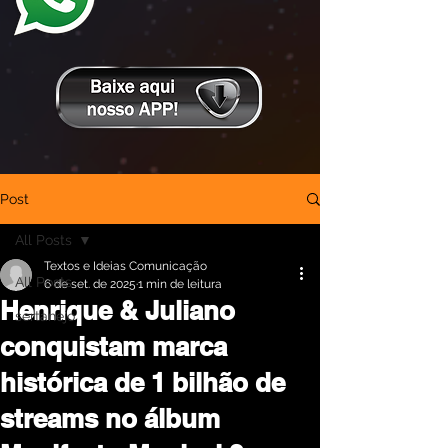
Post
All Posts
Textos e Ideias Comunicação
All Posts
6 de set. de 2025
1 min de leitura
Henrique & Juliano
sertanejo
conquistam marca
histórica de 1 bilhão de
streams no álbum