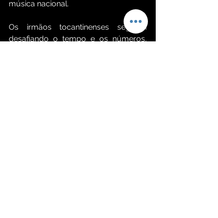
música nacional.
Os irmãos tocantinenses seguem 
desafiando o tempo e os números, 
provando que seu legado está dentro 
e fora da internet, como recentemente 
fizeram o feito inédito de esgotarem 
três datas consecutivas do Allianz 
Park.
Ver tudo
Posts recentes