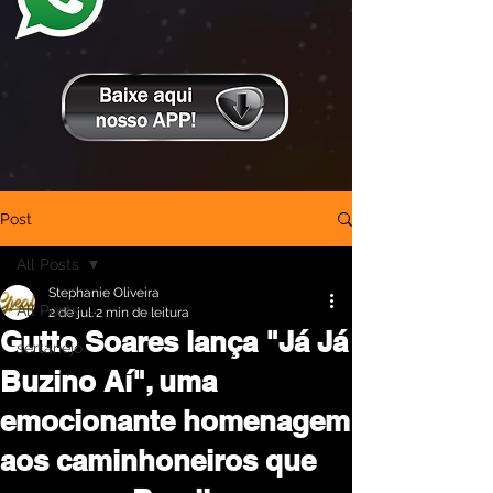
Post
All Posts
Stephanie Oliveira
All Posts
2 de jul.
2 min de leitura
Gutto Soares lança "Já Já
sertanejo
Buzino Aí", uma
emocionante homenagem
aos caminhoneiros que