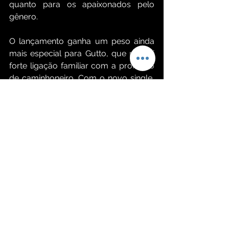
quanto para os apaixonados pelo 
gênero.
O lançamento ganha um peso ainda 
mais especial para Gutto, que possui 
forte ligação familiar com a profissão 
de caminhoneiro. Com o novo single, 
ele busca honrar as origens de sua 
própria história, reconhecendo a 
importância que esses trabalhadores 
tiveram em sua trajetória de vida e no 
apoio ao início de sua carreira 
artística.