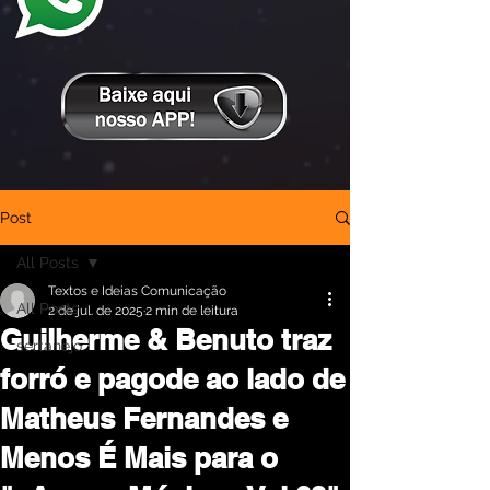
Post
All Posts
Textos e Ideias Comunicação
All Posts
2 de jul. de 2025
2 min de leitura
Guilherme & Benuto traz
sertanejo
forró e pagode ao lado de
Matheus Fernandes e
Menos É Mais para o