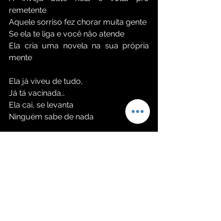
remetente
Aquele sorriso fez chorar muita gente
Se ela te liga e você não atende
Ela cria uma novela na sua própria 
mente
Ela já viveu de tudo,
Já tá vacinada…
Ela cai, se levanta
Ninguém sabe de nada
Chora num filme triste,
Mas nunca por um babaca
Ela perdoa o erro,
Mas não esquece a data
E tem um lado que não é pra todo 
cara