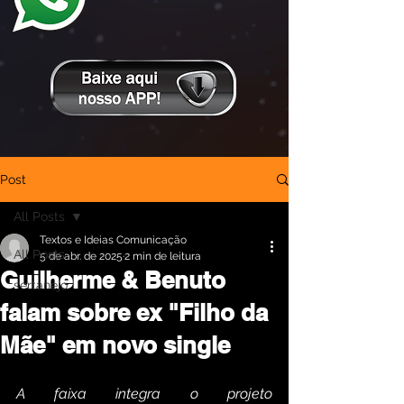
Post
All Posts
Textos e Ideias Comunicação
All Posts
5 de abr. de 2025
2 min de leitura
Guilherme & Benuto
sertanejo
falam sobre ex "Filho da
Mãe" em novo single
A faixa integra o projeto 