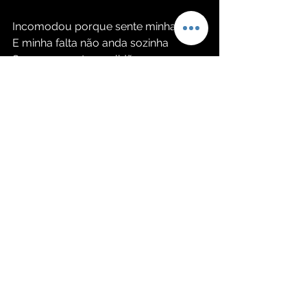
Incomodou porque sente minha falta 
E minha falta não anda sozinha 
Sempre arrasta a solidão 
E a solidão é assim com a saudade 
E a saudade não deixa não 
Você gostar de outro alguém 
Que não seja eu 
Que não seja eu 
Namorou um, não deu 
Namorou dois, largou 
Namorou três 
E tá solteira outra vez 
Filho da mãe esse seu ex
Que você não esquece de vez