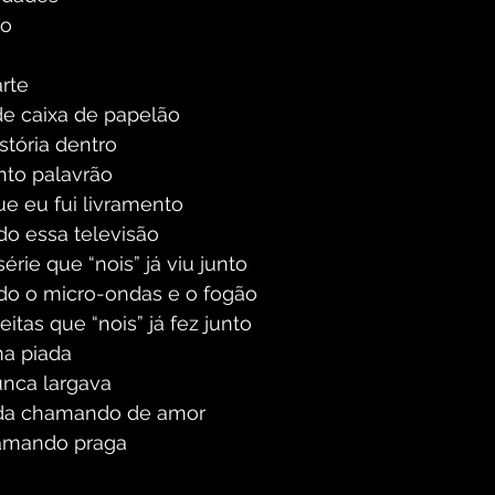
do
 
rte
e caixa de papelão
stória dentro
nto palavrão
ue eu fui livramento 
do essa televisão
rie que “nois” já viu junto
do o micro-ondas e o fogão
tas que “nois” já fez junto 
a piada
unca largava
ida chamando de amor
hamando praga