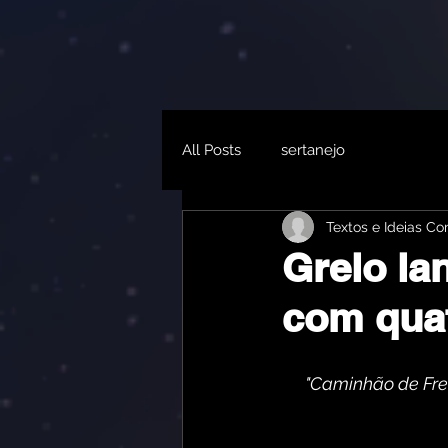
All Posts
sertanejo
Textos e Ideias C
Grelo la
com quat
"Caminhão de Fret