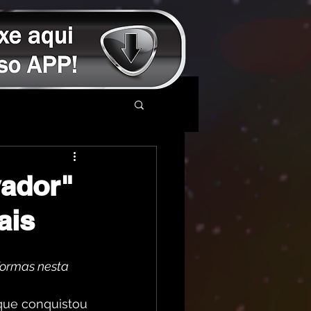
vador"
ais
formas nesta 
 que conquistou 