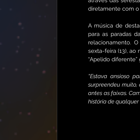
através das serest
diretamente com o 
A música de desta
para as paradas d
relacionamento. O 
sexta-feira (13), ao
“Apelido diferente”
“Estava ansioso p
surpreendeu muito, 
antes as faixas. Ca
história de qualquer 