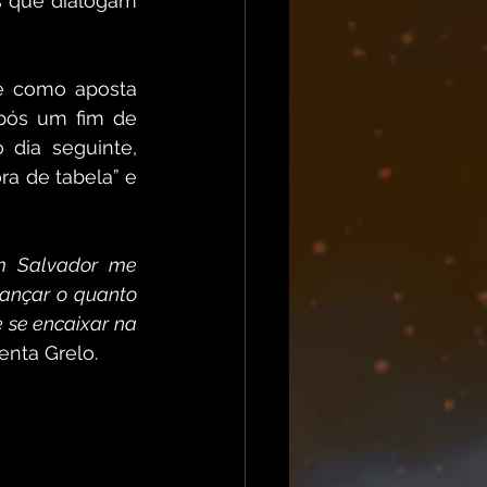
s que dialogam 
e como aposta 
pós um fim de 
dia seguinte, 
ra de tabela” e 
 
m Salvador me 
lançar o quanto 
se encaixar na 
enta Grelo. 