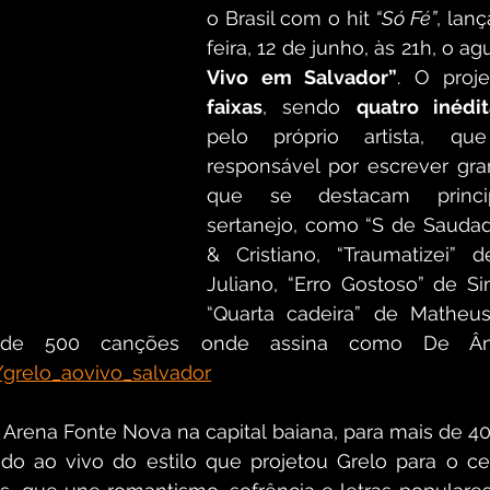
o Brasil com o hit 
“Só Fé”
, lan
feira, 12 de junho, às 21h, o a
Vivo em Salvador”
. O proj
faixas
, sendo 
quatro inédit
pelo próprio artista, q
responsável por escrever gra
que se destacam princi
sertanejo, como “S de Saudad
& Cristiano, “Traumatizei” 
Juliano, “Erro Gostoso” de S
“Quarta cadeira” de Matheu
to/grelo_aovivo_salvador
Arena Fonte Nova na capital baiana, para mais de 40 
do ao vivo do estilo que projetou Grelo para o cen