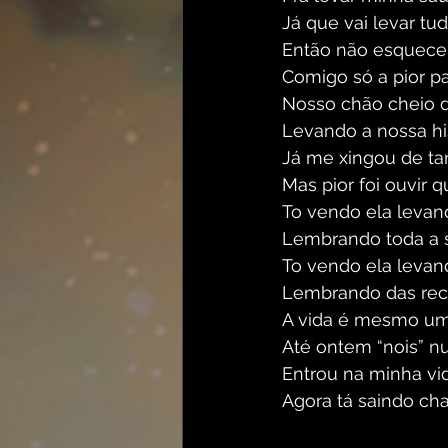
Já que vai levar tu
Então não esquece
Comigo só a pior pa
Nosso chão cheio d
Levando a nossa hi
Já me xingou de ta
Mas pior foi ouvir q
To vendo ela levan
Lembrando toda a sé
To vendo ela levan
Lembrando das recei
A vida é mesmo um
Até ontem “nois” n
Entrou na minha v
Agora tá saindo c