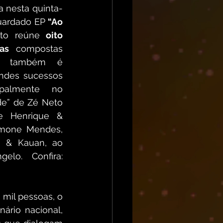
ça nesta quinta-
guardado EP 
“Ao 
eto reúne 
oito 
as
 compostas 
ue também é 
ndes sucessos 
palmente no 
e” de Zé Neto 
de Henrique & 
imone Mendes, 
s & Kauan, ao 
todo são mais de 500 canções onde assina como De Ângelo. Confira: 
mil pessoas, o 
ário nacional, 