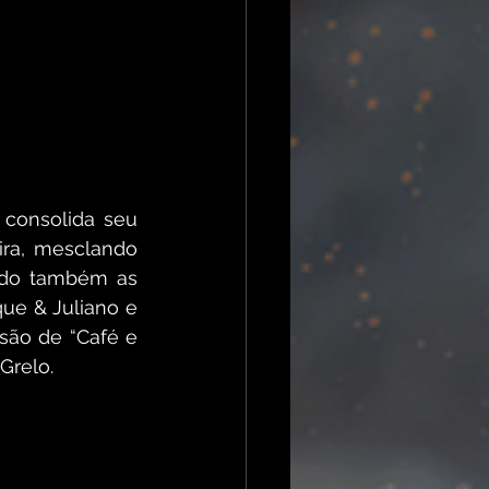
consolida seu 
ra, mesclando 
ndo também as 
ue & Juliano e 
ão de “Café e 
Grelo. 