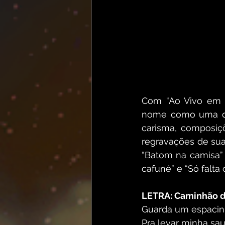
Com “Ao Vivo em Sa
nome como uma das
carisma, composiç
regravações de sua
“Batom na camisa” 
cafuné” e “Só falta 
LETRA: Caminhão d
Guarda um espacin
Pra levar minha sa