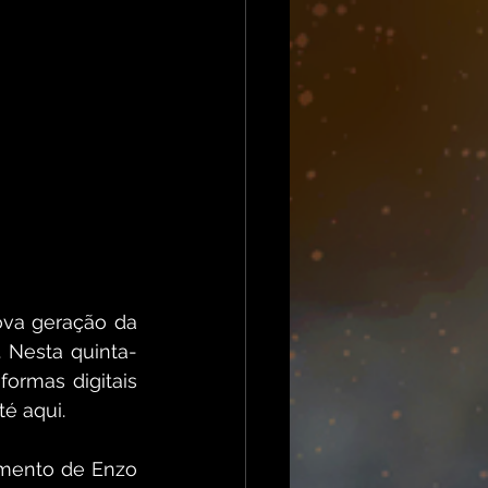
va geração da 
. Nesta quinta-
ormas digitais 
é aqui. 
imento de Enzo 