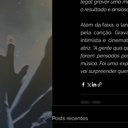
legal gravar uma mús
o resultado e ansios
Além da faixa, o la
pela canção. Grav
intimista e cinema
atriz. 
"A gente quis q
foram pensados para
música. Foi uma expe
vai surpreender qu
Posts recentes