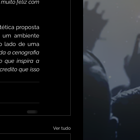
muito feliz com 
ética proposta 
a um ambiente 
o lado de uma 
da a cenografia 
 que inspira a 
redito que isso 
Ver tudo