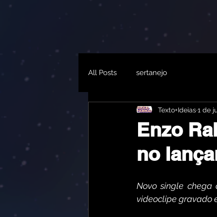
All Posts
sertanejo
Texto+Ideias
1 de ju
Enzo Rab
no lanç
Novo single chega 
videoclipe gravado e