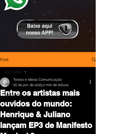
Post
All Posts
Textos e Ideias Comunicação
All Posts
26 de jan. de 2025
2 min de leitura
Entre os artistas mais
sertanejo
ouvidos do mundo:
Henrique & Juliano
lançam EP3 de Manifesto