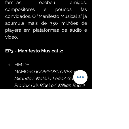
famílias, recebeu amigos, 
compositores e poucos fãs 
convidados. O “Manifesto Musical 2” já 
acumula mais de 350 milhões de 
players em plataformas de áudio e 
vídeo.
EP3 - Manifesto Musical 2:
FIM DE 
NAMORO 
(COMPOSITORES: Vinni 
Miranda/ Waléria Leão/ Gui 
Prado/ Cris Ribeiro/ Willian Bucci)
FIEL PRA UM 
INFIEL 
(COMPOSITORES: Eliabe 
Quexin/ Felipe KeF/ Junior 
Gomes/ Daniel Caon)
LOGO LOGO 
(COMPOSITORES: 
Felipe Marins/ Tiago Marcelo/ 