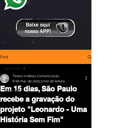
Post
All Posts
Textos e Ideias Comunicação
All Posts
8 de mai. de 2025
3 min de leitura
Em 15 dias, São Paulo
sertanejo
recebe a gravação do
projeto "Leonardo - Uma
História Sem Fim"