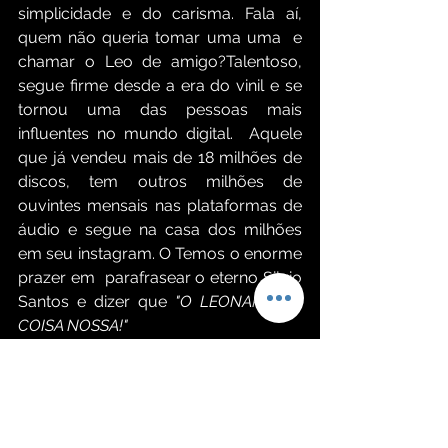
simplicidade e do carisma. Fala aí, 
quem não queria tomar uma uma  e 
chamar o Leo de amigo?Talentoso, 
segue firme desde a era do vinil e se 
tornou uma das pessoas mais 
influentes no mundo digital.  Aquele 
que já vendeu mais de 18 milhões de 
discos, tem outros milhões de 
ouvintes mensais nas plataformas de 
áudio e segue na casa dos milhões 
em seu instagram. O Temos o enorme 
prazer em  parafrasear o eterno Silvio 
Santos e dizer que
 "O LEONARDO É 
COISA NOSSA!"
Serviços Oficial – Show Leonardo | 
Gravação de DVD – “Uma História 
Sem Fim”
Data do show: 
22 de maio de 2025 