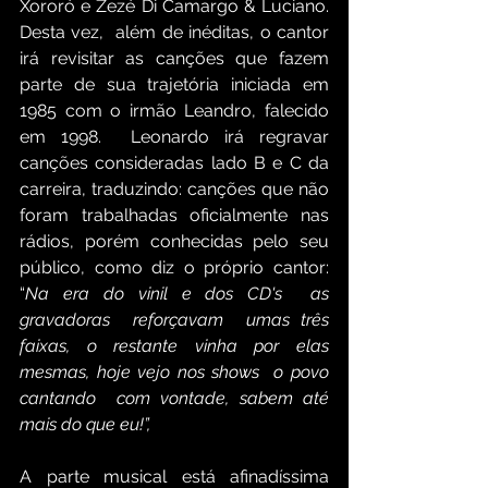
Xororó e Zezé Di Camargo & Luciano. 
Desta vez,  além de inéditas, o cantor 
irá revisitar as canções que fazem 
parte de sua trajetória iniciada em 
1985 com o irmão Leandro, falecido 
em 1998.  Leonardo irá regravar 
canções consideradas lado B e C da 
carreira, traduzindo: canções que não 
foram trabalhadas oficialmente nas 
rádios, porém conhecidas pelo seu 
público, como diz o próprio cantor: 
“
Na era do vinil e dos CD's  as 
gravadoras  reforçavam  umas três 
faixas, o restante vinha por elas 
mesmas, hoje vejo nos shows  o povo 
cantando  com vontade, sabem até 
mais do que eu!”,
A parte musical está afinadíssima 