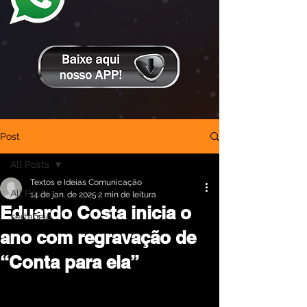
Post
All Posts
Textos e Ideias Comunicação
All Posts
14 de jan. de 2025
2 min de leitura
Eduardo Costa inicia o
sertanejo
ano com regravação de
“Conta para ela”