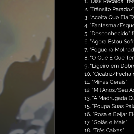
1.⁠ ⁠”Disk Recaída” f
2.⁠ “Trânsito Parado/
3.⁠ “Aceita Que Ela 
4.⁠ ⁠”Fantasma/Esqu
5.⁠ ⁠”Desconhecido”
6.⁠ ⁠”Agora Estou So
7.⁠ “Fogueira Molha
8.⁠ “O Que É Que T
9.⁠ “Ligeiro em Dob
10.⁠ “Cicatriz/Fecha
11.⁠ “Minas Gerais”
⁠12.⁠ “Mil Anos/Seu A
13.⁠ ⁠”A Madrugada C
15.⁠ ⁠”Poupa Suas Pa
16.⁠ “Rosa e Beijar F
17.⁠ ⁠”Goiás é Mais”
18.⁠ “Três Caixas”