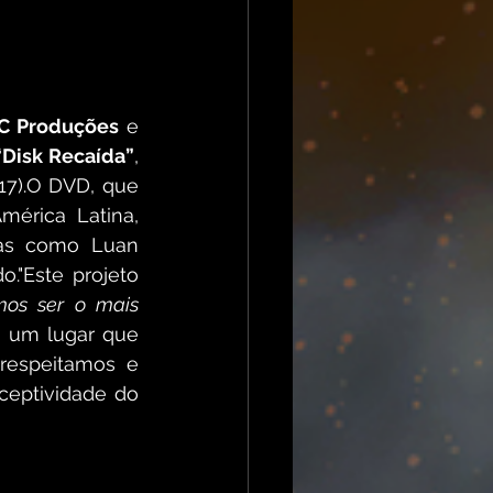
C Produções
 e 
“Disk Recaída”
, 
17).O DVD, que 
érica Latina, 
tas como Luan 
."Este projeto 
mos ser o mais 
, um lugar que 
respeitamos e 
eptividade do 