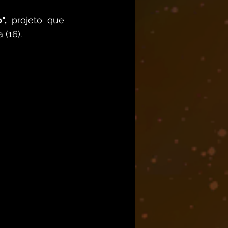
",
 projeto que 
(16). 