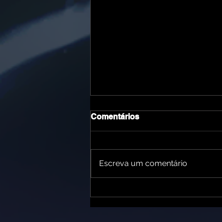
Comentários
Escreva um comentário
Belo Horizonte entra em
contagem regressiva para
receber Manifesto Musical