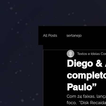
All Posts
sertanejo
Textos e Ideias C
Diego &
completo
Paulo”
Com 24 faixas, lanç
foco,  ”Disk Recaíd