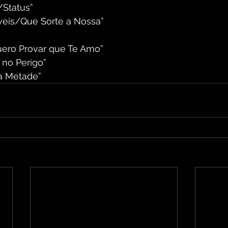
/Status”
íveis/Que Sorte a Nossa”
uero Provar que Te Amo” ⁠
r no Perigo” 
ra Metade” 