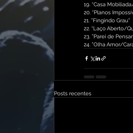
19.⁠ “Casa Mobiliada
20.⁠ “Planos Imposs
21.⁠ ⁠”Fingindo Grau”
22.⁠ “Laço Aberto/Q
23.⁠ ⁠”Parei de Pensa
24.⁠ ⁠”Olha Amor/Ca
Posts recentes