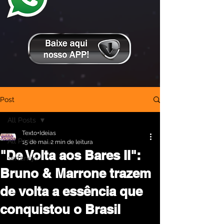
Post
All Posts
Texto+Ideias
All Posts
15 de mai.
2 min de leitura
"De Volta aos Bares II":
sertanejo
Bruno & Marrone trazem
de volta a essência que
conquistou o Brasil