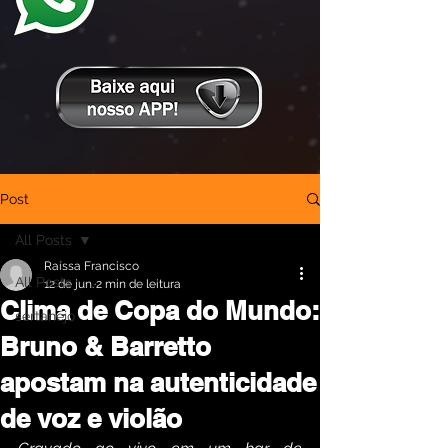
Post
All Posts
Raíssa Francisco
All Posts
12 de jun.
2 min de leitura
Clima de Copa do Mundo:
sertanejo
Bruno & Barretto
apostam na autenticidade
de voz e violão