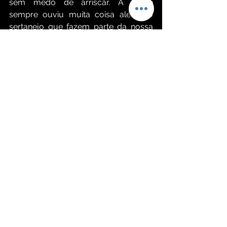
sem medo de arriscar. A gente 
sempre ouviu muita coisa além do 
sertanejo que fazem parte da nossa 
formação musical, então trouxemos 
essas referências de uma forma bem 
natural”.
Mais do que um registro acústico, o 
trabalho evidencia a versatilidade de 
Bruno & Barretto e reafirma a 
personalidade artística da dupla. Os 
paranaenses mostram mais uma vez 
que o sertanejo pode dialogar com 
novas influências sem perder sua 
essência.