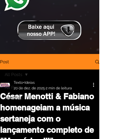
Post
All Posts
Texto+Ideias
All Posts
20 de dez. de 2025
2 min de leitura
César Menotti & Fabiano
sertanejo
homenageiam a música
sertaneja com o
lançamento completo de