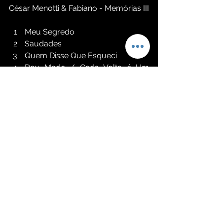
César Menotti & Fabiano - Memórias III
Meu Segredo
Saudades
Quem Disse Que Esqueci
Deu Medo / Cada Volta é Um 
Recomeço
Dona
Degrau na Escada
Esse Amor Que Me Mata
Te Amo Cada Vez Mais
Um Século Sem Ti
Coração Bandido
Prazer Por Prazer
Falando às Paredes
Linda Linda 
Confidências / Feito Eu 
Tá Com Raiva de Mim