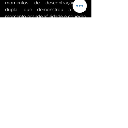
momentos de descontração da 
dupla, que demonstrou a todo 
momento grande afinidade e conexão 
com o público, assim como, 
momentos de fé onde Fabrício 
presenteou sua mãe, que o assistia da 
platéia, com um terço. 
E um repertório de altíssima 
qualidade, escolhido a dedo, com 
mais de 30 músicas, desde Fábio Jr a 
João Paulo & Daniel, reforçou a 
mensagem e a imagem que a dupla 
construiu ao longo dos anos, como 
defensores da música brasileira.