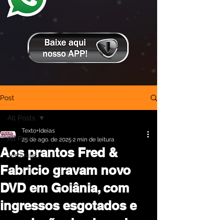
Post
All Posts
Texto+Ideias
All Posts
25 de ago. de 2025
2 min de leitura
Aos prantos Fred &
sertanejo
Fabricio gravam novo
DVD em Goiânia, com
ingressos esgotados e