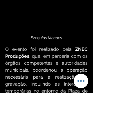
Ezequias Mendes
O evento foi realizado pela 
ZNEC 
Produções
, que, em parceria com os 
órgãos competentes e autoridades 
municipais, coordenou a operação 
necessária para a realização da 
gravação, incluindo as interdições 
temporárias no entorno da Plaza de 
España para garantir a segurança do 
público. Poucas horas após o 
encerramento do evento, toda a 
estrutura foi desmontada e o espaço 
foi entregue limpo e organizado, 