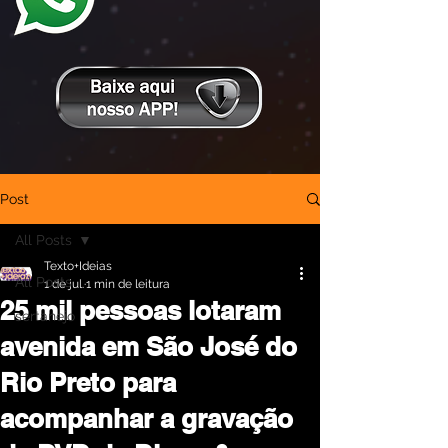
Post
All Posts
Texto+Ideias
All Posts
1 de jul.
1 min de leitura
25 mil pessoas lotaram
sertanejo
avenida em São José do
Rio Preto para
acompanhar a gravação