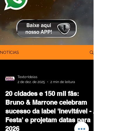
NOTÍCIAS
Texto+Ideias
2 de dez. de 2025
2 min de leitura
20 cidades e 150 mil fãs:
Bruno & Marrone celebram
sucesso da label 'Inevitável - A
Festa' e projetam datas para
2026